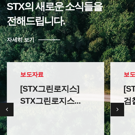
STX의 새로운 소식들을
전해드립니다.
자세히 보기
보도자료
보
[STX그린로지스]
[S
STX그린로지스...
검찰