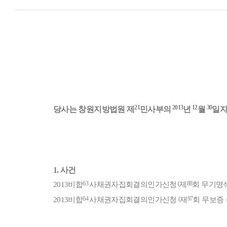
21
2013
12
30
당사는 창원지방법원 제
민사부의
년
월
일자
1.
사건
63
(
88
2013
비합
사채권자집회결의인가신청
제
회 무기명
64
(
97
2013
비합
사채권자집회결의인가신청
재
회 무보증