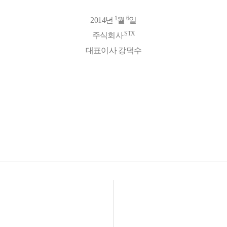
1
6
2014
년
월
일
STX
주식회사
대표이사 강덕수