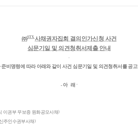
STX
㈜
사채권자집회 결의인가신청 사건
심문기일 및 의견청취서제출 안내
 준비명령에 따라 아래와 같이 사건 심문기일 및 의견청취서를 공
-
-
아
래
)
식 이권부 무보증 원화공모사채
)
 신주인수권부사채