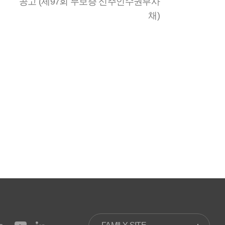
공고 (제97회 무보증 신주인수권부사
채)