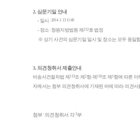
2.
심문기일 안내
: 2014. 1. 13 11:40
-
일시
:
212
-
장소
창원지방법원 제
호 법정
※ 상기 사건의 심문기일 일시 및 장소는 모두 동일
3.
의견청취서 제출안내
113
2
,
110
1
비송사건절차법 제
조 제
항
제
조 제
항에 따른 
,
자께서는 첨부 의견청취서에 기재된 바에 따라
의견서
:
1
.
첨부
의견청취서 각
부